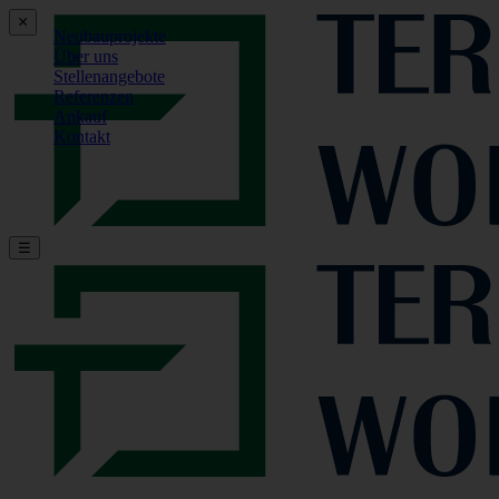
×
Neubauprojekte
Über uns
Stellenangebote
Referenzen
Ankauf
Kontakt
☰