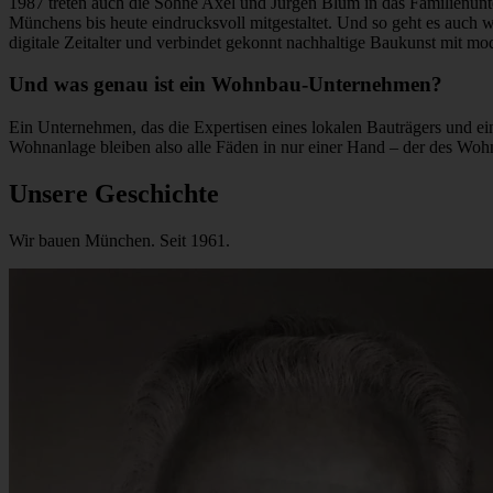
1987 treten auch die Söhne Axel und Jürgen Blum in das Familienunt
Münchens bis heute eindrucksvoll mitgestaltet. Und so geht es auch 
digitale Zeitalter und verbindet gekonnt nachhaltige Baukunst mit mo
Und was genau ist ein Wohnbau-Unternehmen?
Ein Unternehmen, das die Expertisen eines lokalen Bauträgers und e
Wohnanlage bleiben also alle Fäden in nur einer Hand – der des W
Unsere Geschichte
Wir bauen München. Seit 1961.