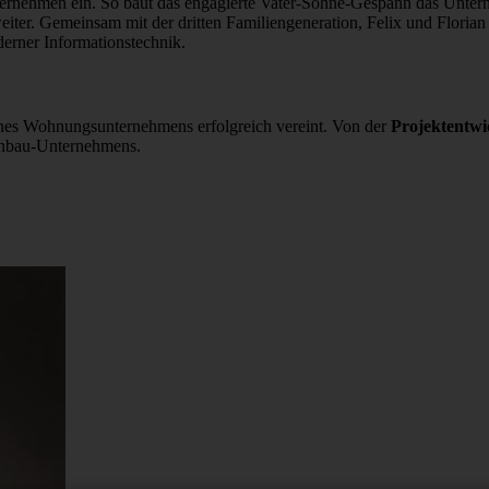
ernehmen ein. So baut das engagierte Vater-Söhne-Gespann das Unterne
weiter. Gemeinsam mit der dritten Familiengeneration, Felix und Flori
derner Informationstechnik.
ines Wohnungsunternehmens erfolgreich vereint. Von der
Projektentwi
ohnbau-Unternehmens.