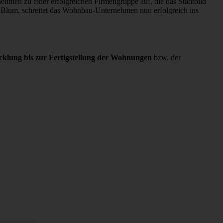
hmen zu einer erfolgreichen Firmengruppe auf, die das Stadtbild
an Blum, schreitet das Wohnbau-Unternehmen nun erfolgreich ins
cklung bis zur Fertigstellung der Wohnungen
bzw. der