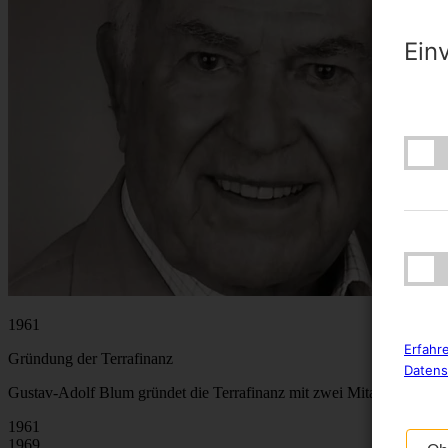
Ein
1961
Erfahr
Gründung der Terrafinanz
Datens
Gustav-Adolf Blum gründet die Terrafinanz mit zwei Mitarbeitern in
1961
1969