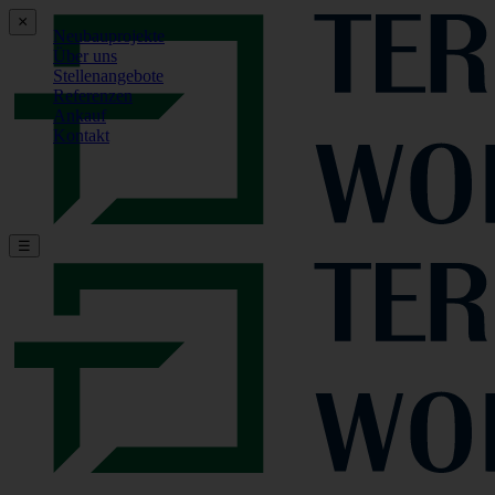
×
Neubauprojekte
Über uns
Stellenangebote
Referenzen
Ankauf
Kontakt
☰