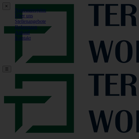
×
Neubauprojekte
Über uns
Stellenangebote
Referenzen
Ankauf
Kontakt
☰