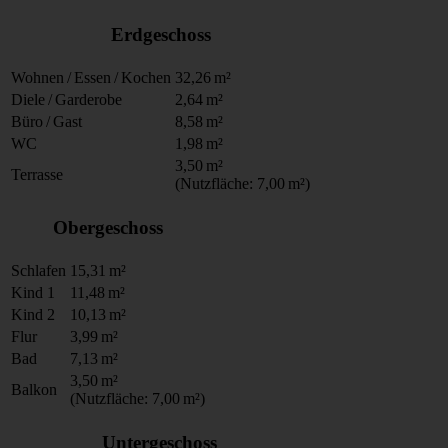
Erdgeschoss
Wohnen / Essen / Kochen
32,26
m²
Diele / Garderobe
2,64
m²
Büro / Gast
8,58
m²
WC
1,98
m²
3,50
m²
Terrasse
(Nutzfläche: 7,00
m²)
Obergeschoss
Schlafen
15,31
m²
Kind 1
11,48
m²
Kind 2
10,13
m²
Flur
3,99
m²
Bad
7,13
m²
3,50
m²
Balkon
(Nutzfläche: 7,00
m²)
Untergeschoss